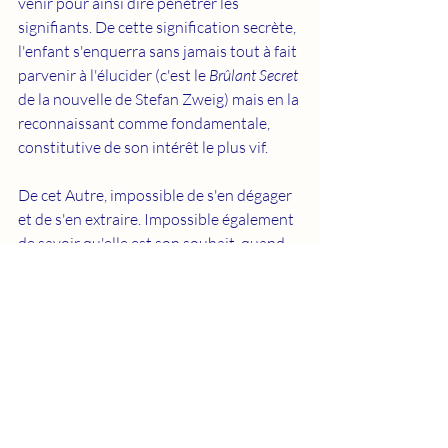
venir pour ainsi dire pénétrer les 
signifiants. De cette signification secrète, 
l'enfant s'enquerra sans jamais tout à fait 
parvenir à l'élucider (c'est le 
Brûlant Secret
de la nouvelle de Stefan Zweig) mais en la 
reconnaissant comme fondamentale, 
constitutive de son intérêt le plus vif. 
De cet Autre, impossible de s'en dégager 
et de s'en extraire. Impossible également 
de savoir qu'elle est son souhait, quand 
pourtant nous passons notre vie à en 
déceler le mystère. Comme si la réponse 
à cette énigme pouvait être garante de 
quelque absolu. « Le désir est le désir de 
l'Autre », dira Lacan en reprenant à Hegel 
sa conception du désir, d'être reconnu 
par cet Autre mais également d'en 
reconnaître ce qui constitue son désir 