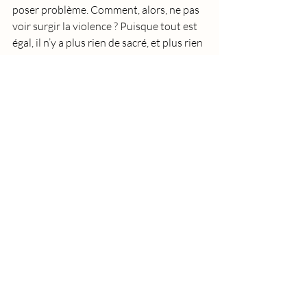
poser problème. Comment, alors, ne pas 
voir surgir la violence ? Puisque tout est 
égal, il n’y a plus rien de sacré, et plus rien 
de tabou. Plus de limites.
C’est que le monde est aujourd’hui un 
théâtre trop petit pour l’homme devenu 
esclave de son serviteur. Il a des yeux 
partout pour ne pas faire le bien. Très tôt 
anesthésié, rendu indifférent, débordé 
d'un mal dont il ne sait plus le nom, il allie 
dans un étrange paradoxe une sensibilité 
exacerbée aux vagues de son “et 
moi”, larmes suintant des craquelures 
d’une carapace trop tendre, de son beau 
miroir qui se brise du regard de l’autre, et 
une indifférence aux souffrances du 
prochain qui, soit ne se cache plus et 
s’assume au nom de la 