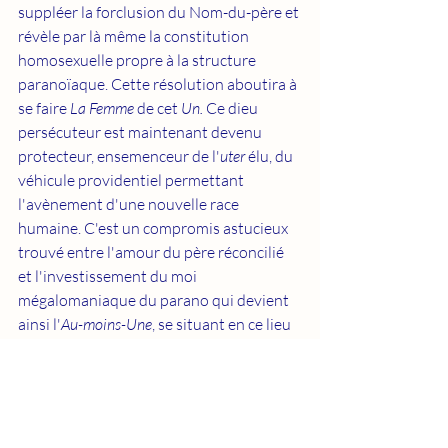
suppléer la forclusion du Nom-du-père et 
révèle par là même la constitution 
homosexuelle propre à la structure 
paranoïaque. Cette résolution aboutira à 
se faire 
La Femme
 de cet 
Un.
 Ce dieu 
persécuteur est maintenant devenu 
protecteur, ensemenceur de l'
uter
 élu, du 
véhicule providentiel permettant 
l'avènement d'une nouvelle race 
humaine. C'est un compromis astucieux 
trouvé entre l'amour du père réconcilié 
et l'investissement du moi 
mégalomaniaque du parano qui devient 
ainsi l'
Au-moins-Une
, se situant en ce lieu 
du réel comme cause. La métaphore 
délirante est ici une suppléance 
imaginaire, d'où son caractère de 
profusion, sa fragilité, au manque 
symbolique de l'opération du Nom-du-