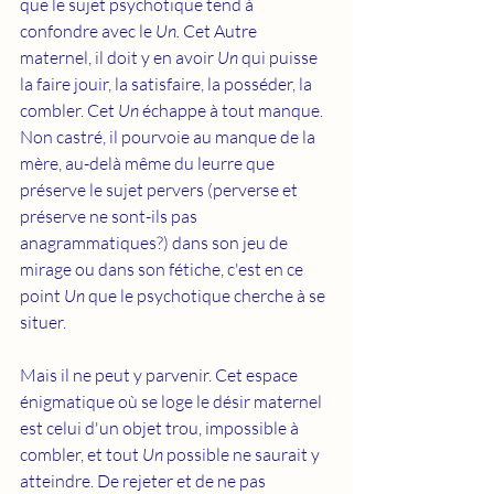
que le sujet psychotique tend à 
confondre avec le 
Un.
 Cet Autre 
maternel, il doit y en avoir 
Un
 qui puisse 
la faire jouir, la satisfaire, la posséder, la 
combler. Cet 
Un
 échappe à tout manque. 
Non castré, il pourvoie au manque de la 
mère, au-delà même du leurre que 
préserve le sujet pervers (perverse et 
préserve ne sont-ils pas 
anagrammatiques?) dans son jeu de 
mirage ou dans son fétiche, c'est en ce 
point 
Un
 que le psychotique cherche à se 
situer.
Mais il ne peut y parvenir. Cet espace 
énigmatique où se loge le désir maternel 
est celui d'un objet trou, impossible à 
combler, et tout 
Un
 possible ne saurait y 
atteindre.
 De
 rejeter et de ne pas 