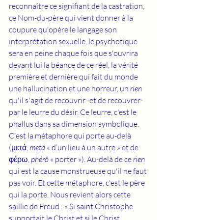
reconnaître ce signifiant de la castration, 
ce Nom-du-père qui vient donner à la 
coupure qu'opère le langage son 
interprétation sexuelle, le psychotique 
sera en peine chaque fois que s'ouvrira 
devant lui la béance de ce réel, la vérité 
première et dernière qui fait du monde 
une hallucination et une horreur, un 
rien
qu'il s'agit de recouvrir -et de recouvrer- 
par le leurre du désir. Ce leurre, c'est le 
phallus dans sa dimension symbolique. 
C'est la métaphore qui porte au-delà
(
μετά
, 
metá
 « d’un lieu à un autre » et de 
φέρω
, 
phérô
 « porter »)
. Au-delà de ce 
rien
qui est la cause monstrueuse qu'il ne faut 
pas voir. Et cette métaphore, c'est le père 
qui la porte. Nous revient alors cette 
saillie de Freud : 
« Si saint Christophe 
supportait le Christ et si le Christ 